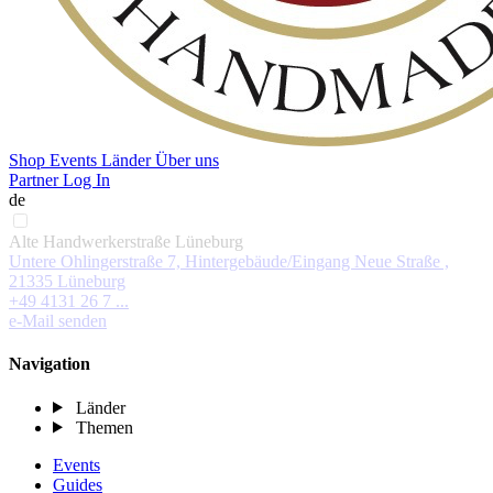
Shop
Events
Länder
Über uns
Partner Log In
de
Alte Handwerkerstraße Lüneburg
Untere Ohlingerstraße 7, Hintergebäude/Eingang Neue Straße ,
21335 Lüneburg
+49 4131 26 7 ...
e-Mail senden
Navigation
Länder
Themen
Events
Guides