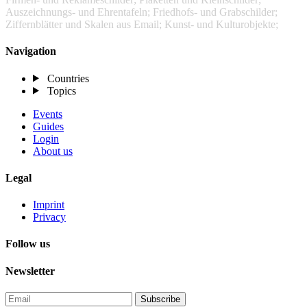
Auszeichnungs- und Ehrentafeln; Friedhofs- und Grabschilder;
Ziffernblätter und Skalen aus Email; Kunst- und Kulturobjekte;
Navigation
Countries
Topics
Events
Guides
Login
About us
Legal
Imprint
Privacy
Follow us
Newsletter
Subscribe