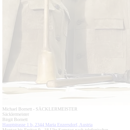
Michael Bornett - SÄCKLERMEISTER
Säcklermeister
Birgit Bornett
Hauptstrasse 1 b, 2344 Maria Enzersdorf, Austria
Montag bis Freitag 9 - 18 Uhr Samstag nach telefonischer