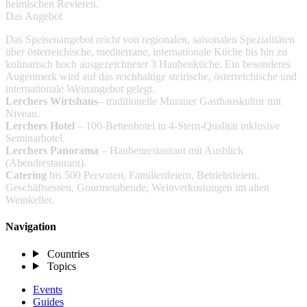
heimischen Revieren.
Das Angebot
Das Speisenangebot reicht von regionalen, saisonalen Spezialitäten
über österreichische, mediterrane, internationale Küche bis hin zu
kulinarisch hoch ausgezeichneter 3 Haubenküche. Ein besonderes
Augenmerk wird auf das reichhaltige steirische, österreichische und
internationale Weinangebot gelegt.
Lerchers Wirtshaus
– traditionelle Murauer Gasthauskultur mit
Niveau.
Lerchers Hotel
– 100-Bettenhotel in 4-Stern-Qualität inklusive
Seminarhotel.
Lerchers Panorama
– Haubenrestaurant mit Ausblick
(Abendrestaurant).
Catering
bis 500 Personen, Familienfeiern, Betriebsfeiern,
Geschäftsessen, Gourmetabende, Weinverkostungen im alten
Weinkeller.
Navigation
Countries
Topics
Events
Guides