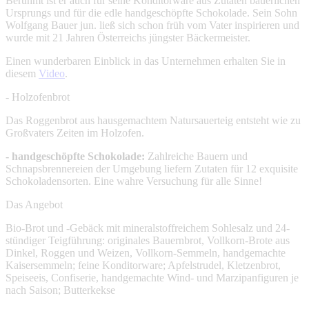
Berühmt ist er auch für seine Konditorware aus Zutaten bäuerlichen
Ursprungs und für die edle handgeschöpfte Schokolade. Sein Sohn
Wolfgang Bauer jun. ließ sich schon früh vom Vater inspirieren und
wurde mit 21 Jahren Österreichs jüngster Bäckermeister.
Einen wunderbaren Einblick in das Unternehmen erhalten Sie in
diesem
Video
.
- Holzofenbrot
Das Roggenbrot aus hausgemachtem Natursauerteig entsteht wie zu
Großvaters Zeiten im Holzofen.
- handgeschöpfte Schokolade:
Zahlreiche Bauern und
Schnapsbrennereien der Umgebung liefern Zutaten für 12 exquisite
Schokoladensorten. Eine wahre Versuchung für alle Sinne!
Das Angebot
Bio-Brot und -Gebäck mit mineralstoffreichem Sohlesalz und 24-
stündiger Teigführung: originales Bauernbrot, Vollkorn-Brote aus
Dinkel, Roggen und Weizen, Vollkorn-Semmeln, handgemachte
Kaisersemmeln; feine Konditorware; Apfelstrudel, Kletzenbrot,
Speiseeis, Confiserie, handgemachte Wind- und Marzipanfiguren je
nach Saison; Butterkekse