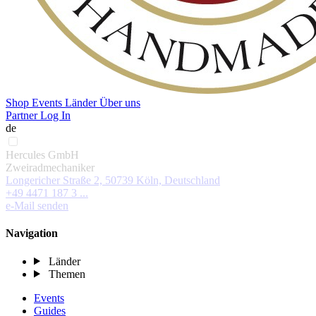
Shop
Events
Länder
Über uns
Partner Log In
de
Hercules GmbH
Zweiradmechaniker
Longericher Straße 2, 50739 Köln, Deutschland
+49 4471 187 3 ...
e-Mail senden
Navigation
Länder
Themen
Events
Guides