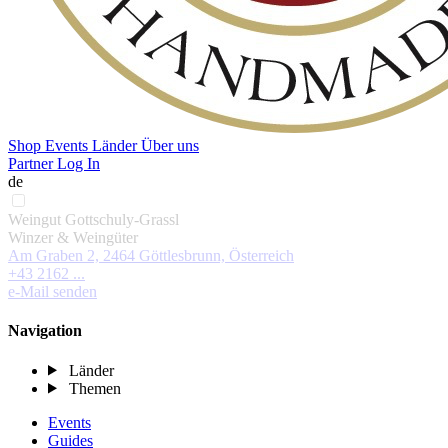
Shop
Events
Länder
Über uns
Partner Log In
de
Weingut Gottschuly-Grassl
Winzer & Weingüter
Am Graben 2, 2464 Göttlesbrunn, Österreich
+43 2162 ...
e-Mail senden
Navigation
Länder
Themen
Events
Guides