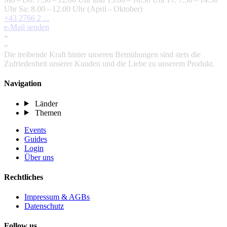
Uhr Sa: 8.00 – 12.00 Uhr (April – Oktober)
+43 2766 2 ...
e-Mail senden
»
«
Die treibende Kraft hinter unseren Bemühungen sind stets die
Zufriedenheit unserer Kunden und die Liebe zu unserem Produkt.
Navigation
Länder
Themen
Events
Guides
Login
Über uns
Rechtliches
Impressum & AGBs
Datenschutz
Follow us