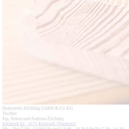
Holzwerke Zöchling GmbH & Co KG
Tischler
Ing. Selma und Andreas Zöchling
Kleinzell 62 , 3171 Kleinzell, Österreich
Mo – Do: 7.30 – 12.00 Uhr und 13.00 – 16.30 Uhr Fr: 7.30 – 14.30