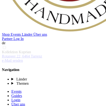
Shop
Events
Länder
Über uns
Partner Log In
de
Kollektion Kuprian
Rotanger 22, 6464 Tarrenz
e-Mail senden
Navigation
Länder
Themen
Events
Guides
Login
Über uns