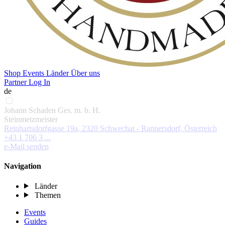
Shop
Events
Länder
Über uns
Partner Log In
de
Johann Schaden Ges. m. b. H.
Steinmetzmeister
Reinhartsdorfgasse 19a, 2320 Schwechat - Rannersdorf, Österreich
+43 1 706 3 ...
e-Mail senden
Navigation
Länder
Themen
Events
Guides