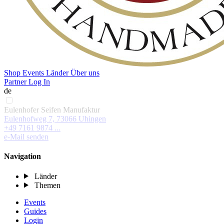
Shop
Events
Länder
Über uns
Partner Log In
de
Eulenhofer Seifen Manufaktur
Eulenhofweg 7, 73066 Uhingen
+49 7161 9874 ...
e-Mail senden
Navigation
Länder
Themen
Events
Guides
Login