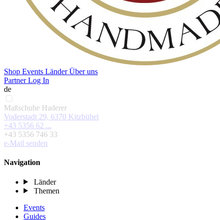
Shop
Events
Länder
Über uns
Partner Log In
de
Maßschuhe Haderer
Voderstadt 29, 6370 Kitzbühel
+43 5356 62 ...
+43 5356 746 33
e-Mail senden
Navigation
Länder
Themen
Events
Guides