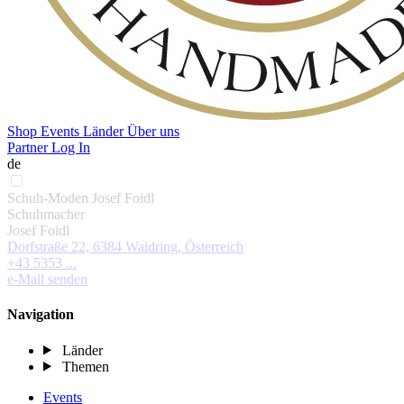
Shop
Events
Länder
Über uns
Partner Log In
de
Schuh-Moden Josef Foidl
Schuhmacher
Josef Foidl
Dorfstraße 22, 6384 Waidring, Österreich
+43 5353 ...
e-Mail senden
Navigation
Länder
Themen
Events