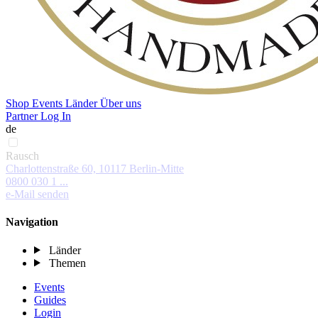
Shop
Events
Länder
Über uns
Partner Log In
de
Rausch
Charlottenstraße 60, 10117 Berlin-Mitte
0800 030 1 ...
e-Mail senden
Navigation
Länder
Themen
Events
Guides
Login