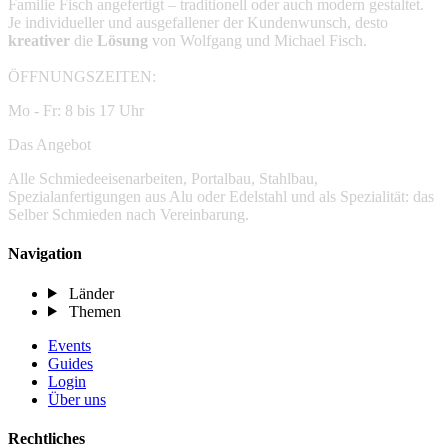
Familie Fisch angefertigt – traditionell oder auch modern gestaltet.
Je individueller und ausgefallener der Kundenwunsch, desto
kreativer
die
Lösung
von Wolfgang und Michael Fisch.
ÖFFNUNGSZEITEN:
Mo - Fr: 8 bis 17 Uhr
Das Angebot
Alle Schmiedeeisenarbeiten, Portalbau, Stahlbau,
Spezialanfertigungen aus Alu oder Edelstahl und als Spezialität: das
Selber Schmieden nach Vereinbarung.
Navigation
Länder
Themen
Events
Guides
Login
Über uns
Rechtliches