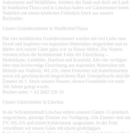
Ankommen und Wohlfühlen. Inmitten der Stadt und doch am Land.
In Waidhofen/Thaya und in Litschau halten wir Gästezimmer bereit.
Natürlich mit einem köstlichen Frühstück frisch aus unserer
Backstube.
Unsere Genießerzimmer in Waidhofen/Thaya
Die vier zertifizierten Genießerzimmer wurden mit viel Liebe zum
Detail und inspiriert von regionalen Materialien eingerichtet und so
dürfen sich unsere Gäste ganz wie zu Hause fühlen. Die Namen
verraten schon die bestimmende Farbe der Einrichtung –
Mohnblume, Leinblüte, Hanfzeit und Kornfeld. Alle vier verfügen
über eine hochwertige Einrichtung aus regionalen Materialien mit
Möbeln aus Vollholz, WLAN, einen Fernseher mit Kabelfernsehen
sowie ein geschmackvoll eingerichtetes Bad. Untergebracht sind die
Zimmer im 1. Stock unseres Hauses, dessen Grundstein vor mehr
300 Jahren gelegt wurde.
Buchen unter: + 43 2842 526 10
Unsere Gästezimmer in Litschau
In der Schrammelstadt Litschau stehen unseren Gästen 13 praktisch
eingerichtete, günstige Zimmer zur Verfügung. Alle Zimmer sind mit
TV, WLAN und einem Kühlschrank ausgestattet. In der Früh
verwöhnen wir unsere Gäste mit einem großzügigen