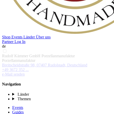
Shop
Events
Länder
Über uns
Partner Log In
de
Rudolf Kämmer GmbH Porzellanmanufaktur
Porzellanmanufaktur
Breitscheidstraße 98, 07407 Rudolstadt, Deutschland
+49 3672 352 ...
e-Mail senden
Navigation
Länder
Themen
Events
Guides