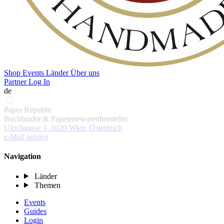
Shop
Events
Länder
Über uns
Partner Log In
de
Paper Republic
Buchbinder & Papeteriewarenhersteller
Ulrichgasse 1, 1020 Wien, Österreich
e-Mail senden
Navigation
Länder
Themen
Events
Guides
Login