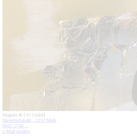
Wagner & CO GmbH
Meierhofstraße , 3233 Melk
0043 2748 ...
e-Mail senden