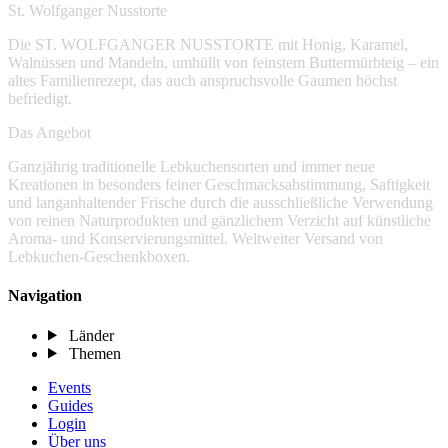
St. Wolfganger Nusstorte
Die ST. WOLFGANGER NUSSTORTE mit Honig, Karamel,
Walnüssen und Mandeln, umhüllt von feinstem Buttermürbteig – ein
altes Familienrezept, das auch anspruchsvolle Gaumen höchst
befriedigt.
Das Angebot
Ganzjährig traditionelle Lebkuchensorten und immer neue
Kreationen in besonders feiner Geschmacksabstimmung, Saftigkeit
und langanhaltender Frische durch die ausschließliche Verwendung
von reinen Naturprodukten und gänzlichem Verzicht auf künstliche
Aroma- und Konservierungsmittel. Weltweiter Versand von
Lebkuchen-Geschenkboxen.
Navigation
Länder
Themen
Events
Guides
Login
Über uns