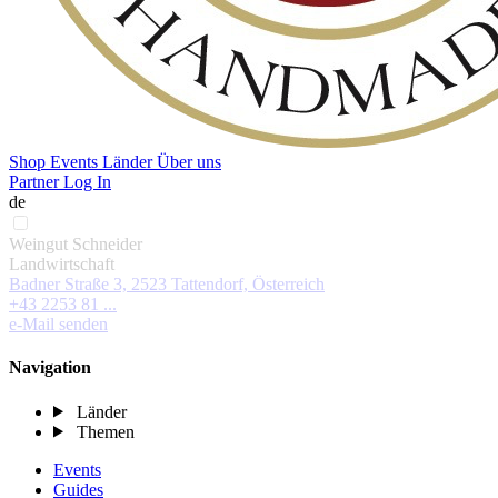
Shop
Events
Länder
Über uns
Partner Log In
de
Weingut Schneider
Landwirtschaft
Badner Straße 3, 2523 Tattendorf, Österreich
+43 2253 81 ...
e-Mail senden
Navigation
Länder
Themen
Events
Guides