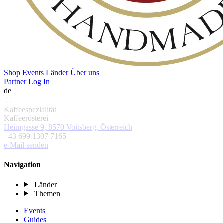
Shop
Events
Länder
Über uns
Partner Log In
de
Kaffeespezialität
Kaffeerösterei
Heimgasse 9, 8570 Voitsberg, Österreich
+43 699 1307 7165
e-Mail senden
Navigation
Länder
Themen
Events
Guides