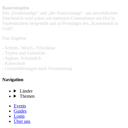
Bauerntopfen
Der „Feinbröselige“ und „der Naturcremige“ aus unverfälschter
Frischmilch wird schon seit mehreren Generationen am Hof in
Topfentüchern hergestellt und ist Preisträger des „Kasermandl in
Gold“.
Das Angebot
- Schnitt-, Weich-, Frischkäse
- Topfen und Aufstriche
- Joghurt, Schulmilch
- Käseschule
- Genussführungen nach Vereinbarung
Navigation
Länder
Themen
Events
Guides
Login
Über uns