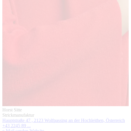
Horst Sitte
Strickmanufaktur
Hauptstraße 47 , 2123 Wolfpassing an der Hochleithen, Österreich
+43 2245 89 ...
e-Mail senden
Website