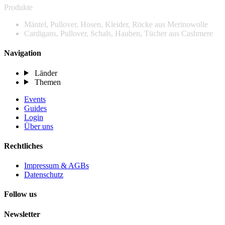
Produkte
Mäntel, Pullover, Hosen, Kleider, Röcke aus Merinowolle
Cardigans, Pullover, Schals, Hauben, Tücher aus Cashmere
Navigation
Länder
Themen
Events
Guides
Login
Über uns
Rechtliches
Impressum & AGBs
Datenschutz
Follow us
Newsletter