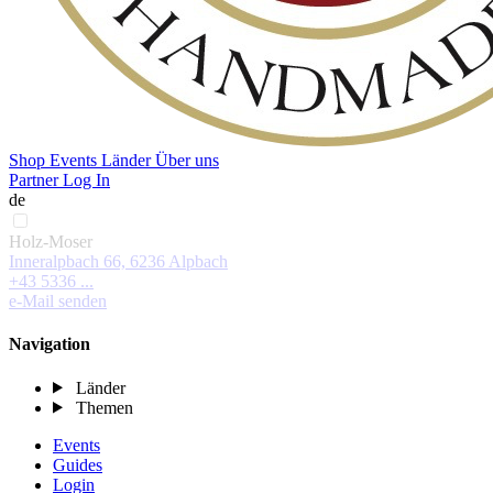
Shop
Events
Länder
Über uns
Partner Log In
de
Holz-Moser
Inneralpbach 66, 6236 Alpbach
+43 5336 ...
e-Mail senden
Navigation
Länder
Themen
Events
Guides
Login