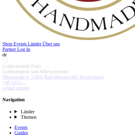
Shop
Events
Länder
Über uns
Partner Log In
de
Goldschmiede Palm
Goldschmiede und Silberschmiede
Marktstraße 8, 53902 Bad Münstereifel, Deutschland
+49 2253 ...
e-Mail senden
Navigation
Länder
Themen
Events
Guides