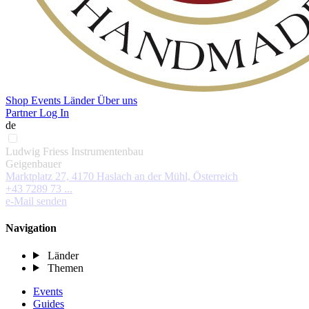
Shop
Events
Länder
Über uns
Partner Log In
de
Ludwig Friess Instrumentenbau
Geigenbauer
Marktplatz 27, 4170 Haslach an der Mühl, Österreich
+43 7289 73 ...
e-Mail senden
Navigation
Länder
Themen
Events
Guides