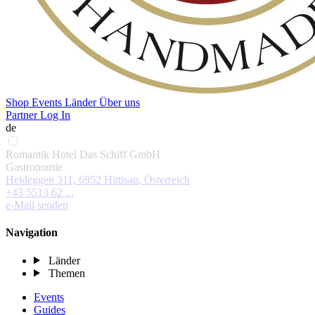
Shop
Events
Länder
Über uns
Partner Log In
de
Romantik Hotel Das Schiff GmbH
Gastronomie
Heideggen 311, 6952 Hittisau, Österreich
+43 5513 62 ...
e-Mail senden
Navigation
Länder
Themen
Events
Guides