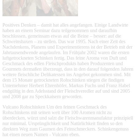
Positives Denken – damit hat alles angefangen. Einige Landwirte
haben an einem Seminar dazu teilgenommen und daraufhin
beschlossen, gemeinsam etwas auf die Beine – besser: auf die
Schweinshaxen – zu stellen. Das war 1995. Nach einer Zeit des
Nachdenkens, Planens und Experimentierens ist der Betrieb mit der
Jahrtausendwende angelaufen. Im Frühjahr 2002 waren die ersten
luftgetrockneten Schinken fertig. Das feine Aroma von Duft und
Geschmack des edlen Fleischprodukts haben Produzenten und
Gourmets dermaßen überzeugt, dass in den darauf folgenden Jahren
weitere fleischliche Delikatessen ins Angebot gekommen sind. Mit
dem 15 Monate getrockneten Rohschinken stiegen die findigen
Unternehmer Herbert Ehrenhöfer, Markus Fuchs und Franz Habel
endgültig in den Adelsstand der Fleischveredler auf und sind 2005
und 2008 gar zu Speckkaisern geworden.
Vulcano Rohschinken
Um den feinen Geschmack des
Rohschinkens mit seinen weit über 100 Aromen nicht zu
überdecken, würzt und salzt die Fleischwarenmanufaktur prinzipiell
nur minimal. Ursprünglichkeit und Natürlichkeit finden so den
direkten Weg zum Gaumen des Feinschmeckers. Schinkengenuss
hat einen neuen Namen - Vulcano eben.