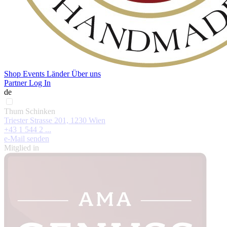
Shop
Events
Länder
Über uns
Partner Log In
de
Thum Schinken
Triester Strasse 201, 1230 Wien
+43 1 544 2 ...
e-Mail senden
Mitglied in