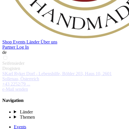
Shop
Events
Länder
Über uns
Partner Log In
de
Seifensieder
Drogisten
SKarl Ryker Dorf - Lebenshilfe, Böhler 203, Haus 10, 2601
Sollenau, Österreich
+43 2252/79 ...
e-Mail senden
Navigation
Länder
Themen
Events