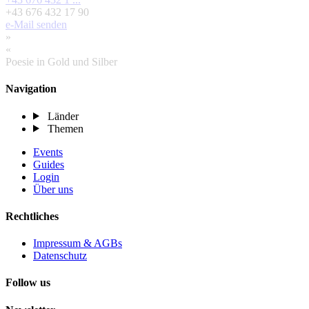
+43 676 432 17 90
e-Mail senden
»
«
Poesie in Gold und Silber
Navigation
Länder
Themen
Events
Guides
Login
Über uns
Rechtliches
Impressum & AGBs
Datenschutz
Follow us