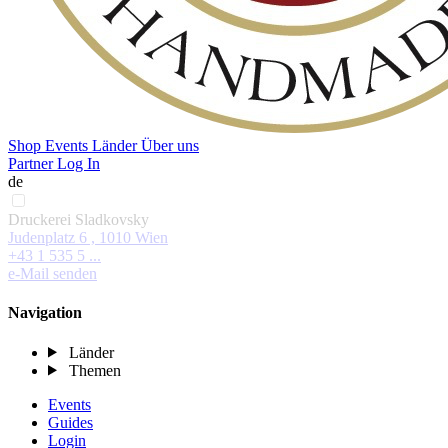
Shop
Events
Länder
Über uns
Partner Log In
de
Druckerei Sladkovsky
Judenplatz 6 , 1010 Wien
+43 1 535 5 ...
e-Mail senden
Navigation
Länder
Themen
Events
Guides
Login