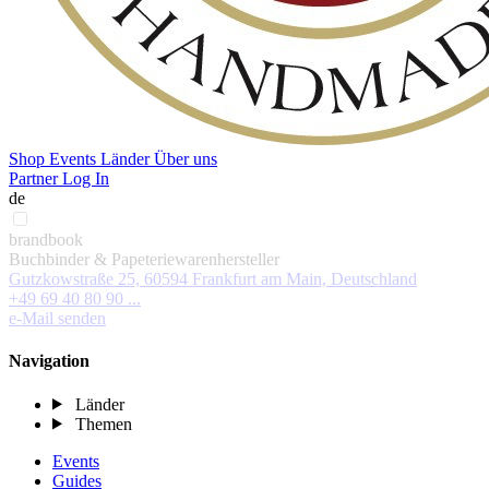
Shop
Events
Länder
Über uns
Partner Log In
de
brandbook
Buchbinder & Papeteriewarenhersteller
Gutzkowstraße 25, 60594 Frankfurt am Main, Deutschland
+49 69 40 80 90 ...
e-Mail senden
Navigation
Länder
Themen
Events
Guides