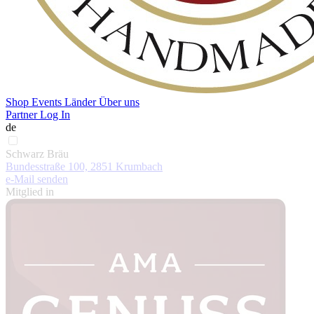
Shop
Events
Länder
Über uns
Partner Log In
de
Schwarz Bräu
Bundesstraße 100, 2851 Krumbach
e-Mail senden
Mitglied in