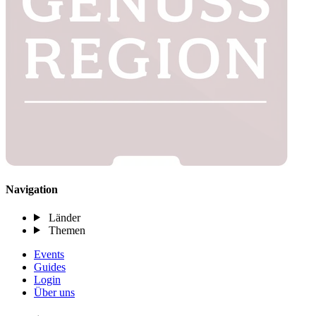
Navigation
Länder
Themen
Events
Guides
Login
Über uns