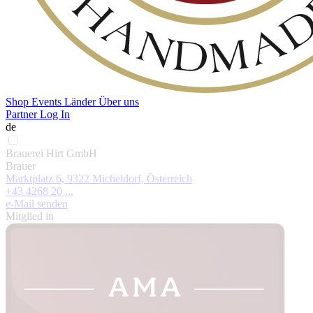
Shop
Events
Länder
Über uns
Partner Log In
de
Brauerei Hirt GmbH
Brauer
Marktplatz 6, 9322 Micheldorf, Österreich
+43 4268 20 ...
e-Mail senden
Mitglied in