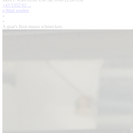
+43 5352 62 ...
e-Mail senden
»
«
A guat's Brot muass schmecken.