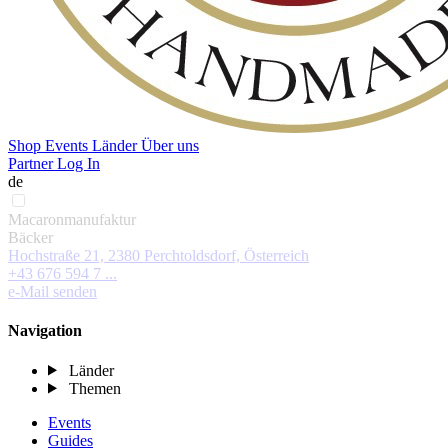
Shop
Events
Länder
Über uns
Partner Log In
de
Macaronmanufaktur
Bäcker
Hochstraße 21, 2380 Perchtoldsdorf, Österreich
+43 676 594 7 ...
e-Mail senden
Navigation
Länder
Themen
Events
Guides