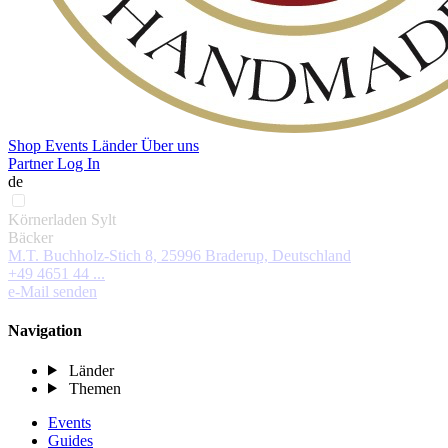
Shop
Events
Länder
Über uns
Partner Log In
de
Körnerladen Sylt
Bäcker
M.T. Buchholz-Stich 8, 25996 Braderup, Deutschland
+49 4651 44 ...
e-Mail senden
Navigation
Länder
Themen
Events
Guides